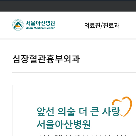
본문바로가기
의료진/진료과
심장혈관흉부외과