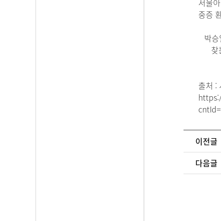
서울아
중증 
박승
찾
출처 
https:
cntId
이전글
다음글