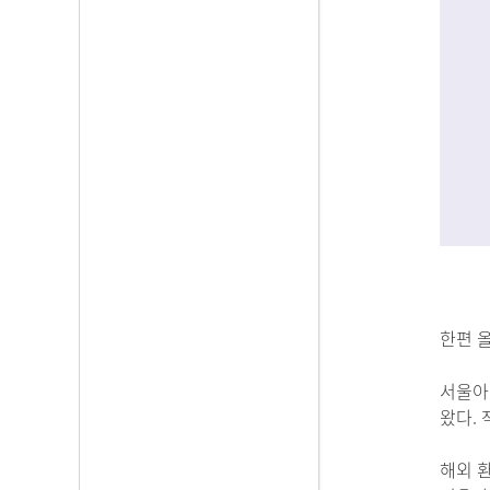
한편 
서울아
왔다.
해외 