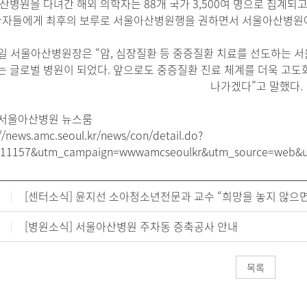
산병원을 다녀간 해외 의학자는 88개 국가 3,500여 명으로 집계되
환자들에게 최후의 보루로 서울아산병원행을 권하면서 서울아산병원에
일 서울아산병원장은 “암, 심장질환 등 중증질환 치료를 선도하는 
는 글로벌 병원이 되었다. 앞으로도 중증질환 진료 체계를 더욱 고도
나가겠다”고 말했다.
: 서울아산병원 뉴스룸
//news.amc.seoul.kr/news/con/detail.do?
=11157&utm_campaign=wwwamcseoulkr&utm_source=web&
[센터소식] 윤지선 소아청소년전문과 교수 “희망을 놓지 않으면
[병원소식] 서울아산병원 주차동 증축공사 안내
목록