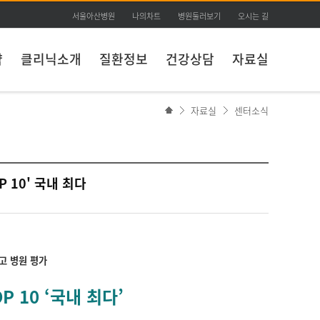
서울아산병원
나의차트
병원둘러보기
오시는 길
약
클리닉소개
질환정보
건강상담
자료실
자료실
센터소식
 10' 국내 최다
최고 병원 평가
 10 ‘국내 최다’