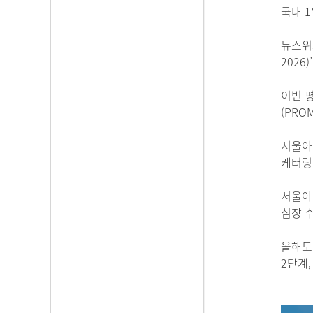
국내 1
뉴스위크
2026
이번 
(PRO
서울아
케터링
서울아산
심장 수
올해도 
2단계,