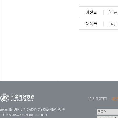
이전글
[식품
다음글
[식품
환자권리장전
개인
05505 서울특별시 송파구 올림픽로 43길 88 서울아산병원
TEL 1688-7575
webmaster@amc.seoul.kr