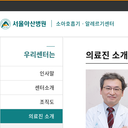
주메뉴 바로가기
본문 바로가기
소아호흡기ㆍ알레르기센터
의료진 소개
우리센터는
인사말
센터소개
조직도
의료진 소개