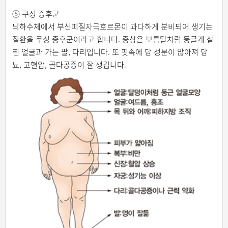
⑤ 쿠싱 증후군
뇌하수체에서 부신피질자극호르몬이 과다하게 분비되어 생기는
질환을 쿠싱 증후군이라고 합니다. 증상은 보름달처럼 둥글게 살
찐 얼굴과 가는 팔, 다리입니다. 또 핏속에 당 성분이 많아져 당
뇨, 고혈압, 골다공증이 잘 생깁니다.