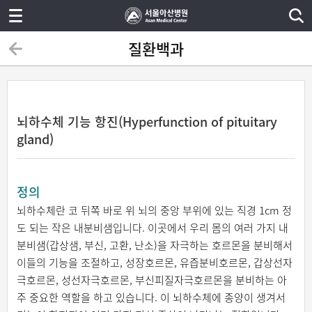
질환백과
뇌하수체 기능 항진(Hyperfunction of pituitary
gland)
정의
뇌하수체란 코 뒤쪽 바로 위 뇌의 중앙 부위에 있는 직경 1cm 정
도 되는 작은 내분비샘입니다. 이곳에서 우리 몸의 여러 가지 내
분비샘(갑상샘, 부신, 고환, 난소)을 자극하는 호르몬을 분비해서
이들의 기능을 조절하고, 성장호르몬, 유즙분비호르몬, 갑상선자
극호르몬, 성선자극호르몬, 부신피질자극호르몬을 분비하는 아
주 중요한 역할을 하고 있습니다. 이 뇌하수체에 종양이 생겨서