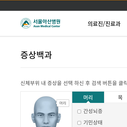
의료진/진료과
증상백과
신체부위 내 증상을 선택 하신 후 검색 버튼을 클
머리
목
그 외
간성뇌증
기민상태