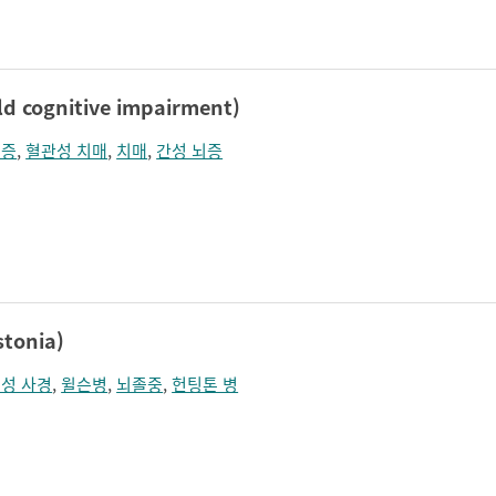
졸림
지남력 장애
콧등이 넓어짐
턱끝이 커보임
학습장애
혼돈
cognitive impairment)
울증
,
혈관성 치매
,
치매
,
간성 뇌증
onia)
성 사경
,
윌슨병
,
뇌졸중
,
헌팅톤 병