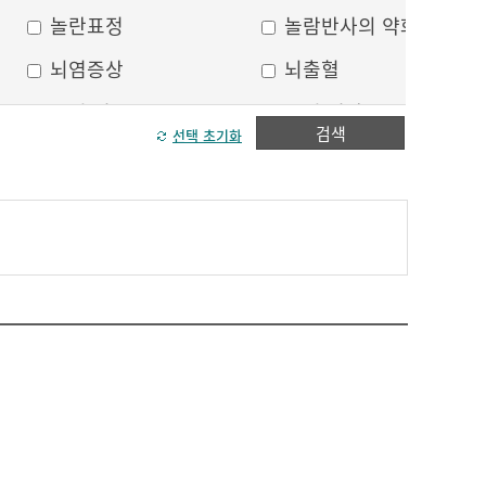
놀란표정
놀람반사의 약화
뇌염증상
뇌출혈
두피 건조
두피 열상
검색
선택 초기화
모발이 가늘어짐
모발이 거침
방향감각 상실
볼, 눈주위 움푹 꺼짐
수막자극증상
실인증
안면부 출혈
안면통
얼굴 중심선이 안맞음
얼굴 한쪽의 반점
얼굴에 털이 자람
얼굴의 나비모양 홍반
운동 실어증
원형, 타원형의 탈모
이마의 주름
이중턱