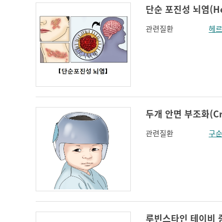
단순 포진성 뇌염(Herp
관련질환
헤르
두개 안면 부조화(Cran
관련질환
구
루빈스타인 테이비 증후군