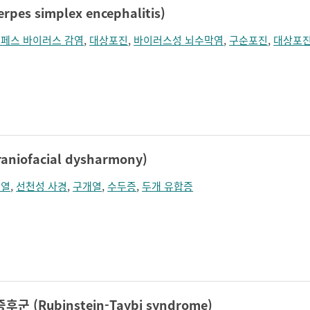
es simplex encephalitis)
페스 바이러스 감염
,
대상포진
,
바이러스성 뇌수막염
,
구순포진
,
대상포진
iofacial dysharmony)
순열
,
선천성 사경
,
구개열
,
수두증
,
두개 유합증
 (Rubinstein-Taybi syndrome)