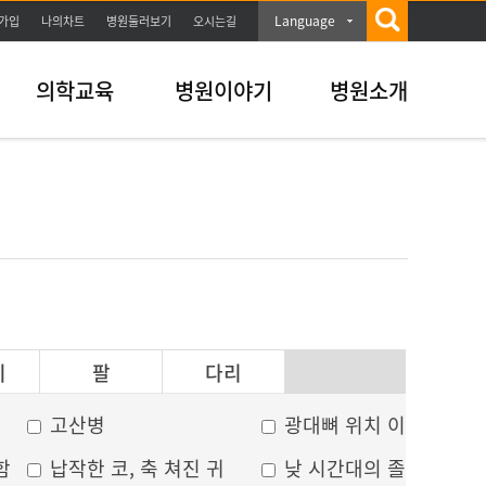
Language
가입
나의차트
병원둘러보기
오시는길
의학교육
병원이야기
병원소개
이
팔
다리
고산병
광대뼈 위치 이상
함
납작한 코, 축 쳐진 귀
낮 시간대의 졸음