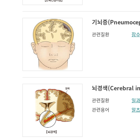
기뇌증(Pneumocep
관련질환
잠
뇌경색(Cerebral in
관련질환
일과
관련용어
알