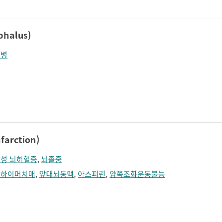
halus)
수병
farction)
성 뇌허혈증
,
뇌졸중
츠하이머치매
,
앞대뇌동맥
,
아스피린
,
양쪽조화운동불능