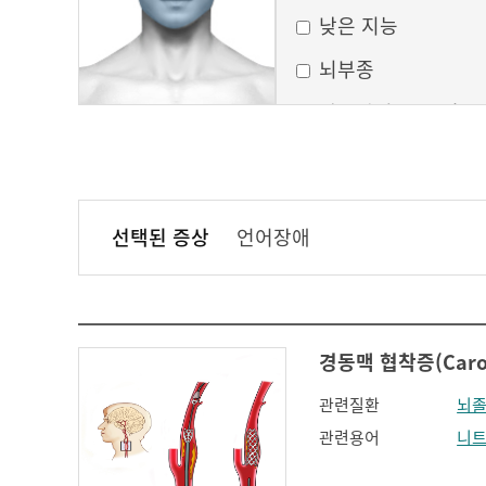
낮은 지능
뇌부종
달모양의 둥근 얼굴
만성 부비동염
무균성 뇌막염
선택된 증상
언어장애
볼이 처짐
실행증
안면홍조
경동맥 협착증(Carotid
얼굴모양변화
관련질환
뇌
얼굴이 밋밋함
관련용어
니
의식 변화