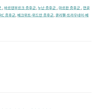
군
,
바르덴부르크 증후군
,
누난 증후군
,
마르판 증후군
,
연골
RC 증후군
,
베크위트-위드만 증후군
,
클리펠-트라우네이-베