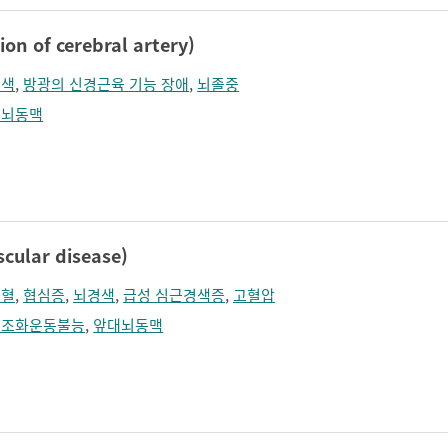
n of cerebral artery)
경색
,
방광의 신경근육 기능 장애
,
뇌졸중
대뇌동맥
ular disease)
출혈
,
협심증
,
뇌경색
,
급성 심근경색증
,
고혈압
쪽조화운동불능
,
앞대뇌동맥