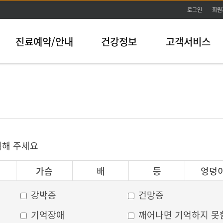
본문바로가기
로그인
회원
진료예약/안내
건강정보
고객서비스
릭해 주세요
가슴
배
등
엉덩
강박증
건망증
기억장애
깨어나면 기억하지 못