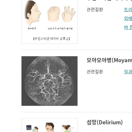
관련질환
트리
외배
버 
모야모야병(Moyamoy
관련질환
일과
섬망(Delirium)