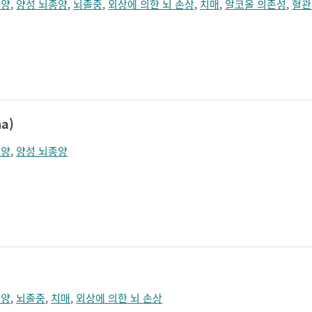
종양
,
양성 뇌종양
,
뇌졸중
,
외상에 의한 뇌 손상
,
치매
,
알코올 의존성
,
혈관
a)
종양
,
양성 뇌종양
종양
,
뇌졸중
,
치매
,
외상에 의한 뇌 손상