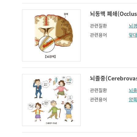
뇌동맥 폐쇄(Occlusio
관련질환
뇌
관련용어
앞
뇌졸중(Cerebrovasc
관련질환
뇌
관련용어
양