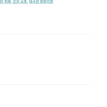
성 치매
,
간성 뇌증
,
대사성 알칼리증