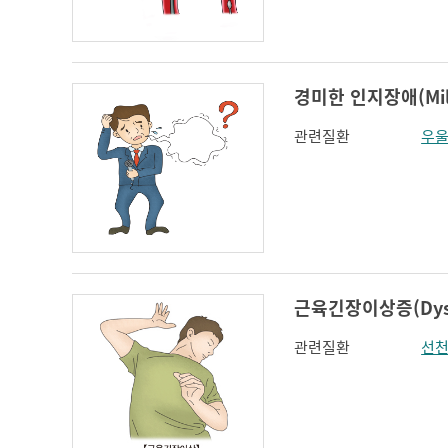
인지장애
코 옆과 입꼬리 주름
하악전돌
경미한 인지장애(Mild 
관련질환
우
근육긴장이상증(Dyst
관련질환
선천