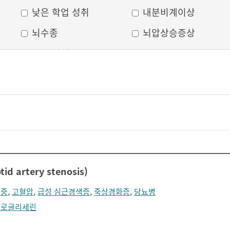
낮은 학업 성취
내분비계이상
뇌수종
뇌압상승증상
두부 외상
두통
머리모양 변형
모발 탈색
무의식
박동성 통증
비웃는 듯한 표정
삐뚤어진 눈, 코, 입
안면 변형
안면마비
어지러움
언어장애
 artery stenosis)
얼굴부종
얼굴에 땀이 남
졸중
,
고혈압
,
급성 심근경색증
,
죽상경화증
,
당뇨병
얼굴이 화끈거림
얼굴형태의 이상
트로글리세린
의식 저하
이마가 넓어짐