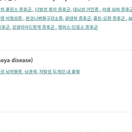
처 콜린스 증후군
,
다발성 흑자 증후군
,
대뇌성 거인증
,
러셀 실버 증후
엽 이형성증
,
판코니범혈구감소증
,
골덴하 증후군
,
홀트-오람 증후군
,
A
증후군
,
코넬리아드랑게 증후군
,
엘러스-단로스 증후군
a disease)
성 뇌허혈증
,
뇌경색
,
자발성 두개강 내 출혈