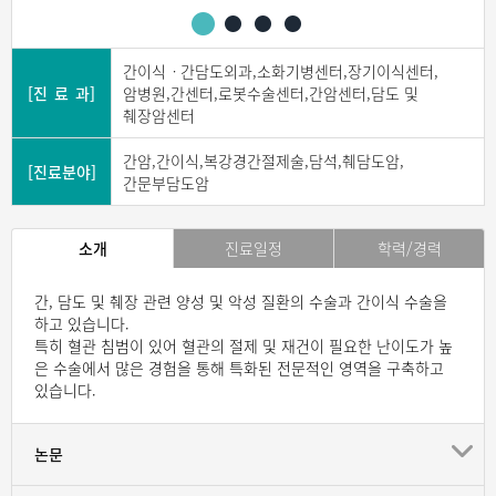
간이식ㆍ간담도외과,소화기병센터,장기이식센터,
[진 료 과]
암병원,간센터,로봇수술센터,간암센터,담도 및
췌장암센터
간암,간이식,복강경간절제술,담석,췌담도암,
[진료분야]
간문부담도암
소개
진료일정
학력/경력
간, 담도 및 췌장 관련 양성 및 악성 질환의 수술과 간이식 수술을
하고 있습니다.
특히 혈관 침범이 있어 혈관의 절제 및 재건이 필요한 난이도가 높
은 수술에서 많은 경험을 통해 특화된 전문적인 영역을 구축하고
있습니다.
논문