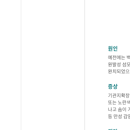
원인
예전에는 백
원발성 섬모
완치되었으
증상
기관지확장증
또는 노란색
나고 숨이 
등 만성 감