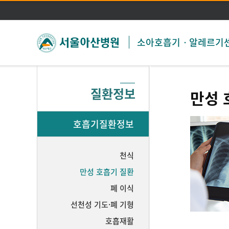
소아호흡기ㆍ알레르기
질환정보
만성 
호흡기질환정보
천식
만성 호흡기 질환
폐 이식
선천성 기도·폐 기형
호흡재활