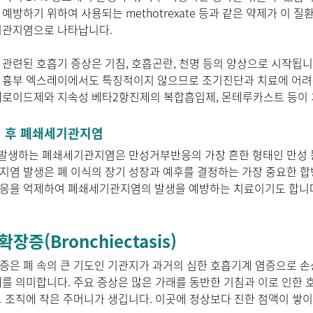
예방하기 위하여 사용되는 methotrexate 등과 같은 약제가 이 
기관지염으로 나타납니다.
관련된 호흡기 증상은 기침, 호흡곤란, 천명 등의 양상으로 시작됩
흉부 엑스레이에서도 특징적이지 않으므로 조기진단과 치료에 어려움
테로이드제와 지속성 베타2항진제의 복합흡입제, 몬테루카스트 등이 
이식 후 폐쇄세기관지염
 발생하는 폐쇄세기관지염은 만성거부반응의 가장 흔한 형태인 만성 
염 발생은 폐 이식의 장기 성장과 예후를 결정하는 가장 중요한 합
응을 억제하여 폐쇄세기관지염의 발생을 예방하는 치료이기도 합니
장증(Bronchiectasis)
은 폐 속의 큰 기도인 기관지가 과거의 심한 호흡기계 염증으로 
를 의미합니다. 주요 증상은 많은 가래를 동반한 기침과 이로 인한
 조직에 작은 주머니가 생깁니다. 이곳에 정상보다 진한 점액이 쌓