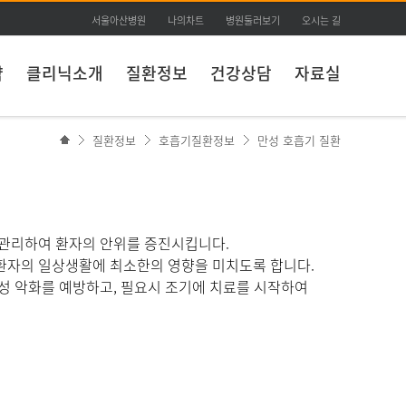
서울아산병원
나의차트
병원둘러보기
오시는 길
약
클리닉소개
질환정보
건강상담
자료실
질환정보
호흡기질환정보
만성 호흡기 질환
 관리하여 환자의 안위를 증진시킵니다.
 환자의 일상생활에 최소한의 영향을 미치도록 합니다.
급성 악화를 예방하고, 필요시 조기에 치료를 시작하여