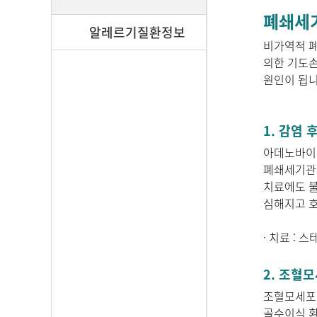
폐쇄세기관
알레르기질환정보
비가역적 폐
의한 기도손
원인이 됩니
1. 감염
아데노바이
폐쇄세기관지
치료에도 불
심해지고 호
· 치료 :
2. 조혈
조혈모세포이
골수이식 환