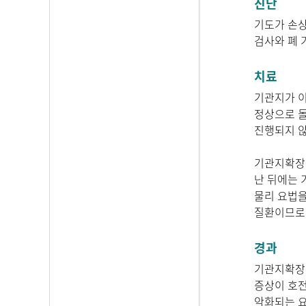
진단
기도가 손상
검사와 폐 
치료
기관지가 이
정상으로 돌
진행되지 
기관지확장증
난 뒤에는 
물리 요법을
질환이므로 
경과
기관지확장증
증상이 호전
악화되는 요