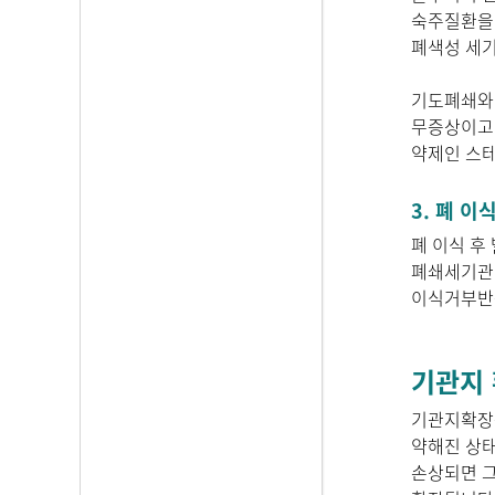
숙주질환을 
폐색성 세
기도폐쇄와 
무증상이고 
약제인 스
3. 폐 
폐 이식 후
폐쇄세기관지
이식거부반
기관지 확
기관지확장증
약해진 상태
손상되면 그